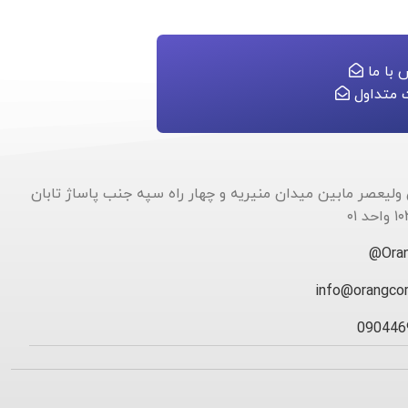
 با ما
 متداول
 ولیعصر مابین میدان منیریه و چهار راه سپه جنب پاساژ تابان
۰۱
Oran
info@orangco
090446