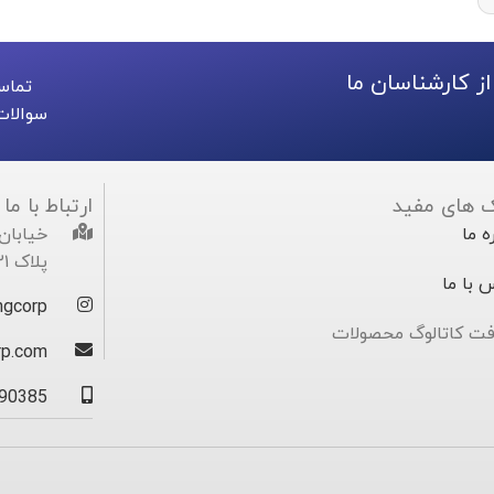
ز کارشناسان ما
تماس
سوالات
ک های مفید
ارتباط با ما
ه ما
خیابان
پلاک ۱۰۲۱ واحد
 با ما
gcorp@
فت کاتالوگ محصولات
rp.com
90385